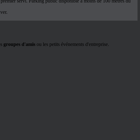
é, premier servi. Parking public disponible à moins de 100 mètres du
ver.
es
groupes d'amis
ou les petits événements d'entreprise.