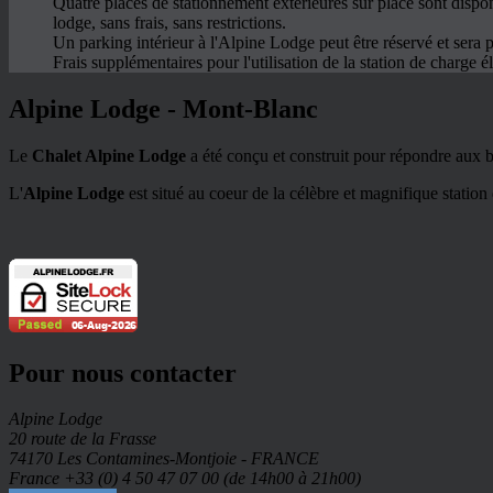
Quatre places de stationnement extérieures sur place sont dispon
lodge, sans frais, sans restrictions.
Un parking intérieur à l'Alpine Lodge peut être réservé et sera p
Frais supplémentaires pour l'utilisation de la station de charge él
Alpine Lodge - Mont-Blanc
Le
Chalet Alpine Lodge
a été conçu et construit pour répondre aux bes
L'
Alpine Lodge
est situé au coeur de la célèbre et magnifique station
Pour nous contacter
Alpine Lodge
20 route de la Frasse
74170 Les Contamines-Montjoie - FRANCE
France +33 (0) 4 50 47 07 00 (de 14h00 à 21h00)