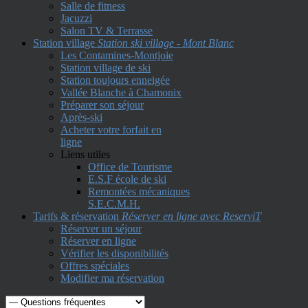
Salle de fitness
Jacuzzi
Salon TV & Terrasse
Station village
Station ski village - Mont Blanc
Les Contamines-Montjoie
Station village de ski
Station toujours enneigée
Vallée Blanche à Chamonix
Préparer son séjour
Après-ski
Acheter votre forfait en
ligne
Liens utiles
Office de Tourisme
E.S.F école de ski
Remontées mécaniques
S.E.C.M.H.
Tarifs & réservation
Réserver en ligne avec ReserviT
Réserver un séjour
Réserver en ligne
Vérifier les disponibilités
Offres spéciales
Modifier ma réservation