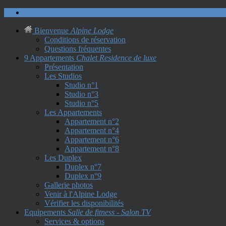
Nous contacter
Bienvenue
Alpine Lodge
Conditions de réservation
Questions fréquentes
9 Appartements
Chalet Residence de luxe
Présentation
Les Studios
Studio n°1
Studio n°3
Studio n°5
Les Appartements
Appartement n°2
Appartement n°4
Appartement n°6
Appartement n°8
Les Duplex
Duplex n°7
Duplex n°9
Gallerie photos
Venir à l'Alpine Lodge
Vérifier les disponibilités
Equipements
Salle de fitness - Salon TV
Services & options