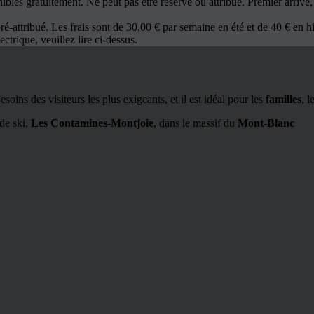
ibles gratuitement. Ne peut pas être réservé ou attribué. Premier arriv
ré-attribué. Les frais sont de 30,00 € par semaine en été et de 40 € en hi
ectrique, veuillez lire ci-dessus.
oins des visiteurs les plus exigeants, et il est idéal pour les
familles
, l
 de ski,
Les Contamines-Montjoie
, dans le massif du
Mont-Blanc