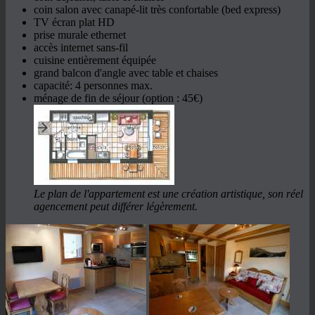
coin salon avec canapé-lit très confortable (bed express)
TV écran plat HD
prise murale ethernet
accès internet sans-fil
cuisine entièrement équipée
grand balcon d'angle avec table et chaises
capacité: 4 personnes max.
ménage de fin de séjour (option : 45€)
Le plan de l'appartement est une création artistique, son réel
agencement peut différer légèrement.