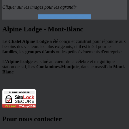
Cliquer sur les images pour les agrandir
Voir les tarifs & disponibilités
Alpine Lodge - Mont-Blanc
Le
Chalet Alpine Lodge
a été conçu et construit pour répondre aux
besoins des visiteurs les plus exigeants, et il est idéal pour les
familles
, les
groupes d'amis
ou les petits événements d'entreprise.
L'
Alpine Lodge
est situé au coeur de la célèbre et magnifique
station de ski,
Les Contamines-Montjoie
, dans le massif du
Mont-
Blanc
Pour nous contacter