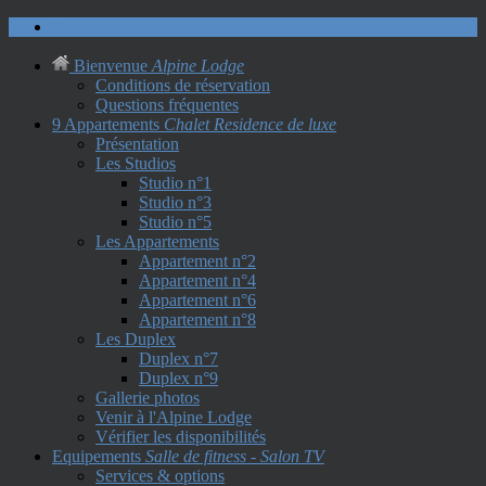
Nous contacter
Bienvenue
Alpine Lodge
Conditions de réservation
Questions fréquentes
9 Appartements
Chalet Residence de luxe
Présentation
Les Studios
Studio n°1
Studio n°3
Studio n°5
Les Appartements
Appartement n°2
Appartement n°4
Appartement n°6
Appartement n°8
Les Duplex
Duplex n°7
Duplex n°9
Gallerie photos
Venir à l'Alpine Lodge
Vérifier les disponibilités
Equipements
Salle de fitness - Salon TV
Services & options