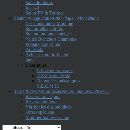
Salle de fitness
Jacuzzi
Salon TV & Terrasse
Station village
Station ski village - Mont Blanc
Les Contamines-Montjoie
Station village de ski
Station toujours enneigée
Vallée Blanche à Chamonix
Préparer son séjour
Après-ski
Acheter votre forfait en
ligne
Liens utiles
Office de Tourisme
E.S.F école de ski
Remontées mécaniques
S.E.C.M.H.
Tarifs & réservation
Réserver en ligne avec ReserviT
Réserver un séjour
Réserver en ligne
Vérifier les disponibilités
Offres spéciales
Modifier ma réservation