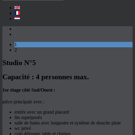
1
2
Studio N°5
Capacité :
4 personnes max.
1er étage côté Sud/Ouest :
pièce principale avec :
entrée avec un grand placard
lits superposés
salle de bains avec baignoire et système de douche pluie
wc privé
coin déjeuner, table et chaises