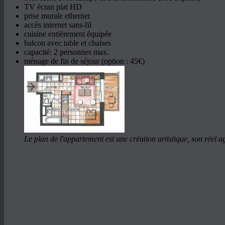
TV écran plat HD
prise murale ethernet
accès internet sans-fil
cuisine entièrement équipée
balcon avec table et chaises
capacité: 2 personnes max.
ménage de fin de séjour (option : 45€)
Le plan de l'appartement est une création artistique, son réel 