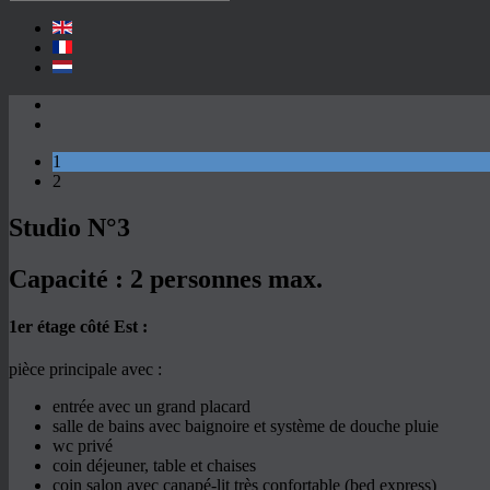
1
2
Studio N°3
Capacité :
2 personnes max.
1er étage côté Est :
pièce principale avec :
entrée avec un grand placard
salle de bains avec baignoire et système de douche pluie
wc privé
coin déjeuner, table et chaises
coin salon avec canapé-lit très confortable (bed express)