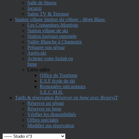
Salle de fitness
Jacuzzi
Salon TV & Terrasse
Station village
Station ski village - Mont Blanc
Les Contamines-Montjoie
Station village de ski
Station toujours enneigée
Vallée Blanche à Chamonix
Préparer son séjour
Après-ski
Acheter votre forfait en
ligne
Liens utiles
Office de Tourisme
E.S.F école de ski
Remontées mécaniques
S.E.C.M.H.
Tarifs & réservation
Réserver en ligne avec ReserviT
Réserver un séjour
Réserver en ligne
Vérifier les disponibilités
Offres spéciales
Modifier ma réservation