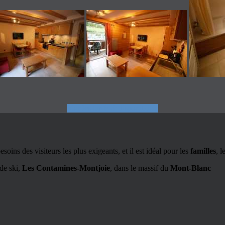
Voir les tarifs & disponiblités
oins des visiteurs les plus exigeants, et il est idéal pour les
familles
, l
 de ski,
Les Contamines-Montjoie
, dans le massif du
Mont-Blanc