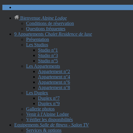
Nous contacter
Bienvenue
Alpine Lodge
Conditions de réservation
Questions fréquentes
9 Appartements
Chalet Residence de luxe
Présentation
Les Studios
Studio n°1
Studio n°3
Studio n°5
Les Appartements
Appartement n°2
Appartement n°4
Appartement n°6
Appartement n°8
Les Duplex
Duplex n°7
Duplex n°9
Gallerie photos
Venir à l'Alpine Lodge
Vérifier les disponibilités
Equipements
Salle de fitness - Salon TV
Services & options