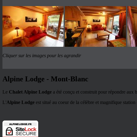
Cliquer sur les images pour les agrandir
Alpine Lodge - Mont-Blanc
Le
Chalet Alpine Lodge
a été conçu et construit pour répondre aux bes
L'
Alpine Lodge
est situé au coeur de la célèbre et magnifique station