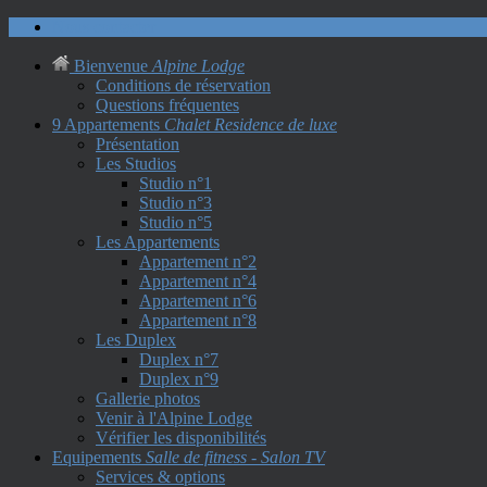
Nous contacter
Bienvenue
Alpine Lodge
Conditions de réservation
Questions fréquentes
9 Appartements
Chalet Residence de luxe
Présentation
Les Studios
Studio n°1
Studio n°3
Studio n°5
Les Appartements
Appartement n°2
Appartement n°4
Appartement n°6
Appartement n°8
Les Duplex
Duplex n°7
Duplex n°9
Gallerie photos
Venir à l'Alpine Lodge
Vérifier les disponibilités
Equipements
Salle de fitness - Salon TV
Services & options