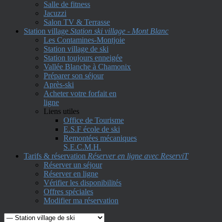
Salle de fitness
Jacuzzi
Salon TV & Terrasse
Station village
Station ski village - Mont Blanc
Les Contamines-Montjoie
Station village de ski
Station toujours enneigée
Vallée Blanche à Chamonix
Préparer son séjour
Après-ski
Acheter votre forfait en
ligne
Liens utiles
Office de Tourisme
E.S.F école de ski
Remontées mécaniques
S.E.C.M.H.
Tarifs & réservation
Réserver en ligne avec ReserviT
Réserver un séjour
Réserver en ligne
Vérifier les disponibilités
Offres spéciales
Modifier ma réservation