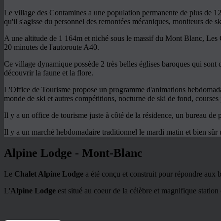
Le village des Contamines a une population permanente de plus de 120
qu'il s'agisse du personnel des remontées mécaniques, moniteurs de sk
A une altitude de 1 164m et niché sous le massif du Mont Blanc, Les Co
20 minutes de l'autoroute A40.
Ce village dynamique possède 2 très belles églises baroques qui sont o
découvrir la faune et la flore.
L'Office de Tourisme propose un programme d'animations hebdomadair
monde de ski et autres compétitions, nocturne de ski de fond, courses p
Il y a un office de tourisme juste à côté de la résidence, un bureau de 
Il y a un marché hebdomadaire traditionnel le mardi matin et bien sûr 
Alpine Lodge - Mont-Blanc
Le
Chalet Alpine Lodge
a été conçu et construit pour répondre aux bes
L'
Alpine Lodge
est situé au coeur de la célèbre et magnifique station