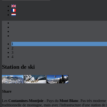
1
2
3
4
Station de ski
Share
Les
Contamines-Montjoie
- Pays du
Mont Blanc
. Pas très moderne
traditionnelle de montagne, mais avec l'infrastructure d'une station de 