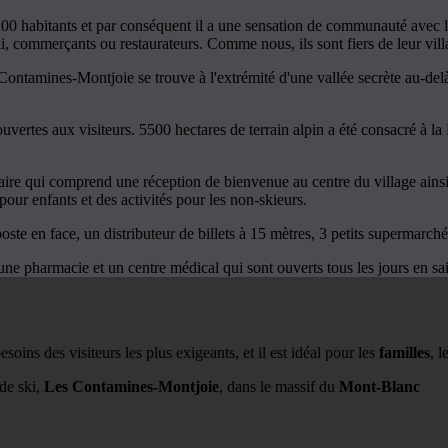
0 habitants et par conséquent il a une sensation de communauté avec la
i, commerçants ou restaurateurs. Comme nous, ils sont fiers de leur vil
ntamines-Montjoie se trouve à l'extrémité d'une vallée secrète au-delà 
uvertes aux visiteurs. 5500 hectares de terrain alpin a été consacré à l
e qui comprend une réception de bienvenue au centre du village ainsi
our enfants et des activités pour les non-skieurs.
poste en face, un distributeur de billets à 15 mètres, 3 petits supermarch
une pharmacie et un centre médical qui sont ouverts tous les jours en sa
oins des visiteurs les plus exigeants, et il est idéal pour les
familles
, l
 de ski,
Les Contamines-Montjoie
, dans le massif du
Mont-Blanc