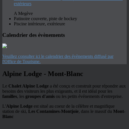
extérieurs
A Megève
Patinoire couverte, piste de hockey
Piscine intèrieure, extèrieure
Calendrier des évènements
Veuillez consulter ici le calendrier des évènements diffusé par
l'Office de Tourisme.
Alpine Lodge - Mont-Blanc
Le
Chalet Alpine Lodge
a été conçu et construit pour répondre aux
besoins des visiteurs les plus exigeants, et il est idéal pour les
familles
, les
groupes d'amis
ou les petits événements d'entreprise.
L'
Alpine Lodge
est situé au coeur de la célèbre et magnifique
station de ski,
Les Contamines-Montjoie
, dans le massif du
Mont-
Blanc