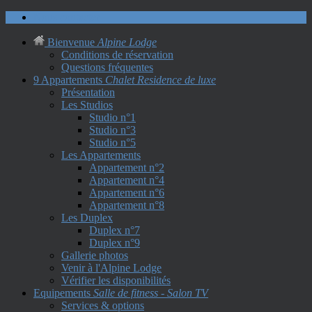
Nous contacter
Bienvenue
Alpine Lodge
Conditions de réservation
Questions fréquentes
9 Appartements
Chalet Residence de luxe
Présentation
Les Studios
Studio n°1
Studio n°3
Studio n°5
Les Appartements
Appartement n°2
Appartement n°4
Appartement n°6
Appartement n°8
Les Duplex
Duplex n°7
Duplex n°9
Gallerie photos
Venir à l'Alpine Lodge
Vérifier les disponibilités
Equipements
Salle de fitness - Salon TV
Services & options