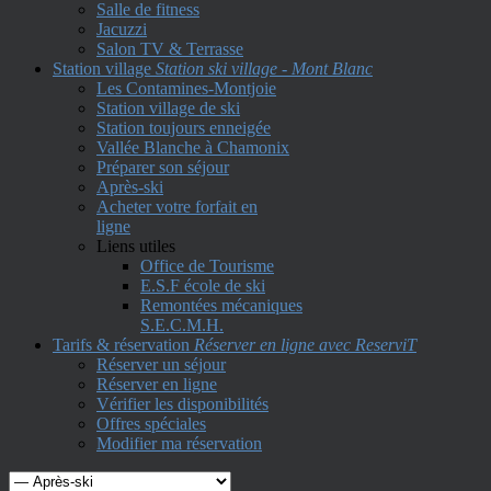
Salle de fitness
Jacuzzi
Salon TV & Terrasse
Station village
Station ski village - Mont Blanc
Les Contamines-Montjoie
Station village de ski
Station toujours enneigée
Vallée Blanche à Chamonix
Préparer son séjour
Après-ski
Acheter votre forfait en
ligne
Liens utiles
Office de Tourisme
E.S.F école de ski
Remontées mécaniques
S.E.C.M.H.
Tarifs & réservation
Réserver en ligne avec ReserviT
Réserver un séjour
Réserver en ligne
Vérifier les disponibilités
Offres spéciales
Modifier ma réservation