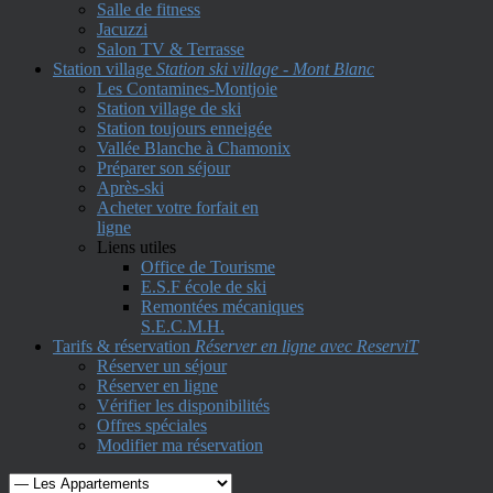
Salle de fitness
Jacuzzi
Salon TV & Terrasse
Station village
Station ski village - Mont Blanc
Les Contamines-Montjoie
Station village de ski
Station toujours enneigée
Vallée Blanche à Chamonix
Préparer son séjour
Après-ski
Acheter votre forfait en
ligne
Liens utiles
Office de Tourisme
E.S.F école de ski
Remontées mécaniques
S.E.C.M.H.
Tarifs & réservation
Réserver en ligne avec ReserviT
Réserver un séjour
Réserver en ligne
Vérifier les disponibilités
Offres spéciales
Modifier ma réservation