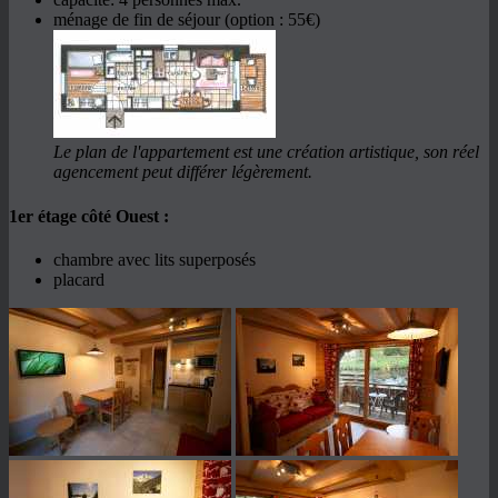
ménage de fin de séjour (option : 55€)
Le plan de l'appartement est une création artistique, son réel
agencement peut différer légèrement.
1er étage côté Ouest :
chambre avec lits superposés
placard