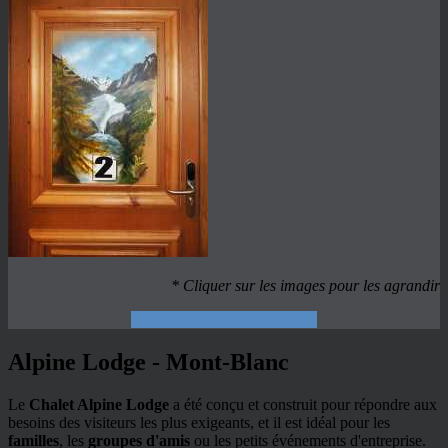
* Cliquer sur les images pour les agrandir
Voir les tarifs & disponibilités
Alpine Lodge - Mont-Blanc
Le
Chalet Alpine Lodge
a été conçu et construit pour répondre aux
besoins des visiteurs les plus exigeants, et il est idéal pour les
familles
, les
groupes d'amis
ou les petits événements d'entreprise.