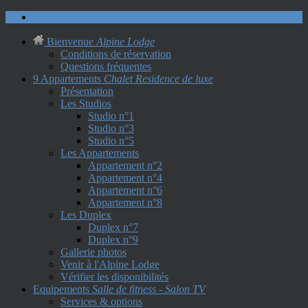
Nous contacter
Bienvenue
Alpine Lodge
Conditions de réservation
Questions fréquentes
9 Appartements
Chalet Residence de luxe
Présentation
Les Studios
Studio n°1
Studio n°3
Studio n°5
Les Appartements
Appartement n°2
Appartement n°4
Appartement n°6
Appartement n°8
Les Duplex
Duplex n°7
Duplex n°9
Gallerie photos
Venir à l'Alpine Lodge
Vérifier les disponibilités
Equipements
Salle de fitness - Salon TV
Services & options