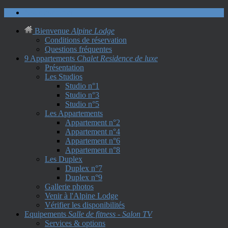
Nous contacter
Bienvenue
Alpine Lodge
Conditions de réservation
Questions fréquentes
9 Appartements
Chalet Residence de luxe
Présentation
Les Studios
Studio n°1
Studio n°3
Studio n°5
Les Appartements
Appartement n°2
Appartement n°4
Appartement n°6
Appartement n°8
Les Duplex
Duplex n°7
Duplex n°9
Gallerie photos
Venir à l'Alpine Lodge
Vérifier les disponibilités
Equipements
Salle de fitness - Salon TV
Services & options