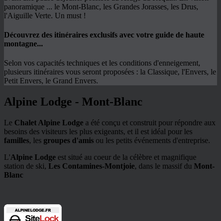
panoramique ... le Mont-Blanc, les Grandes Jorasses, les Drus,
l'Aiguille Verte. Un must !
Découvrez des itinéraires exclusifs avec votre guide de haute
montagne...
Selon vos capacités techniques et les conditions d'enneigement,
plusieurs itinéraires vous seront proposées : la Classique, l'Envers, le
Petit Envers, le Grand Envers.
Alpine Lodge - Mont-Blanc
Le
Chalet Alpine Lodge
a été conçu et construit pour répondre aux
besoins des visiteurs les plus exigeants, et il est idéal pour les
familles
, les
groupes d'amis
ou les petits événements d'entreprise.
L'
Alpine Lodge
est situé au coeur de la célèbre et magnifique
station de ski,
Les Contamines-Montjoie
, dans le massif du
Mont-
Blanc