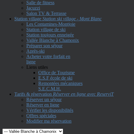
Salle de fitness
Jacuzzi
Salon TV & Terrasse
Station village
Station ski village - Mont Blanc
Les Contamines-Montjoie
Station village de ski
Station toujours enneigée
Vallée Blanche à Chamonix
Préparer son séjour
Après-ski
Acheter votre forfait en
ligne
Liens utiles
Office de Tourisme
E.S.F école de ski
Remontées mécaniques
S.E.C.M.H.
Tarifs & réservation
Réserver en ligne avec ReserviT
Réserver un séjour
Réserver en ligne
Vérifier les disponibilités
Offres spéciales
Modifier ma réservation