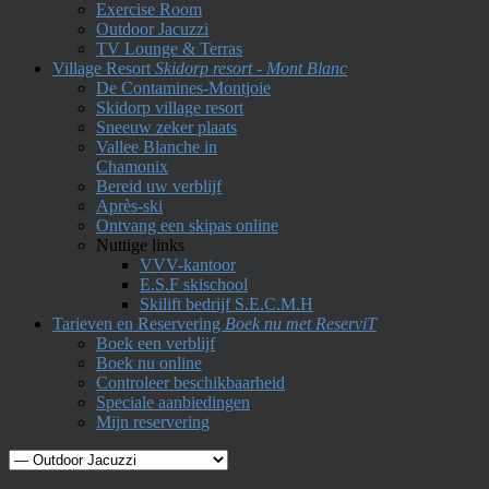
Exercise Room
Outdoor Jacuzzi
TV Lounge & Terras
Village Resort
Skidorp resort - Mont Blanc
De Contamines-Montjoie
Skidorp village resort
Sneeuw zeker plaats
Vallee Blanche in
Chamonix
Bereid uw verblijf
Après-ski
Ontvang een skipas online
Nuttige links
VVV-kantoor
E.S.F skischool
Skilift bedrijf S.E.C.M.H
Tarieven en Reservering
Boek nu met ReserviT
Boek een verblijf
Boek nu online
Controleer beschikbaarheid
Speciale aanbiedingen
Mijn reservering