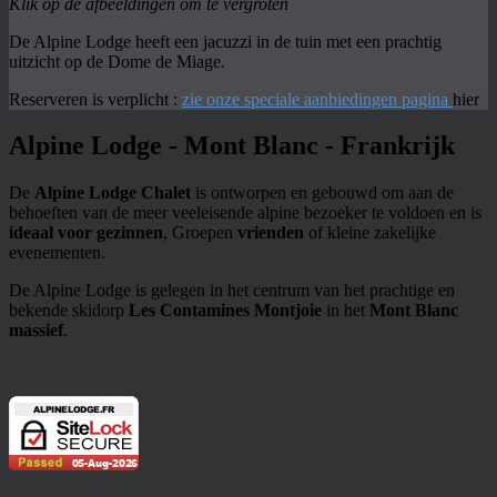
Klik op de afbeeldingen om te vergroten
De Alpine Lodge heeft een jacuzzi in de tuin met een prachtig
uitzicht op de Dome de Miage.
Reserveren is verplicht :
zie onze speciale aanbiedingen pagina
hier
Alpine Lodge - Mont Blanc - Frankrijk
De
Alpine Lodge Chalet
is ontworpen en gebouwd om aan de
behoeften van de meer veeleisende alpine bezoeker te voldoen en is
ideaal voor gezinnen
, Groepen
vrienden
of kleine zakelijke
evenementen.
De Alpine Lodge is gelegen in het centrum van het prachtige en
bekende skidorp
Les Contamines Montjoie
in het
Mont Blanc
massief
.