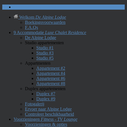
Neem contact met ons op
Welkom
De Alpine Lodge
Boekingsvoorwaarden
F.A.Qs
9 Accommodatie
Luxe Chalet Residence
De Alpine Lodge
Studio appartementen
Studio #1
Studio #3
Studio #5
Appartmenten
Appartement #2
Appartement #4
Appartement #6
Appartement #8
Duplex appartementen
Duplex #7
Duplex #9
Fotogalerij
Ervoer naar Alpine Lodge
Controleer beschikbaarheid
Voorzieningen
Fitness - TV Lounge
Voorzieningen & opties