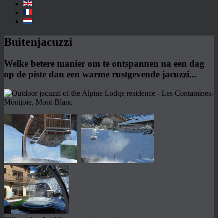
Buitenjacuzzi
Welke betere manier om te ontspannen na een dag
op de piste dan een warme rustgevende jacuzzi...