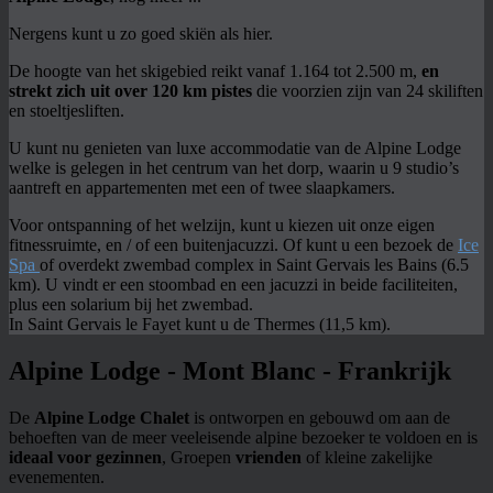
Nergens kunt u zo goed skiën als hier.
De hoogte van het skigebied reikt vanaf 1.164 tot 2.500 m,
en
strekt zich uit over 120 km pistes
die voorzien zijn van 24 skiliften
en stoeltjesliften.
U kunt nu genieten van luxe accommodatie van de Alpine Lodge
welke is gelegen in het centrum van het dorp, waarin u 9 studio’s
aantreft en appartementen met een of twee slaapkamers.
Voor ontspanning of het welzijn, kunt u kiezen uit onze eigen
fitnessruimte, en / of een buitenjacuzzi. Of kunt u een bezoek de
Ice
Spa
of overdekt zwembad complex in Saint Gervais les Bains (6.5
km). U vindt er een stoombad en een jacuzzi in beide faciliteiten,
plus een solarium bij het zwembad.
In Saint Gervais le Fayet kunt u de
Thermes (11,5 km).
Alpine Lodge - Mont Blanc - Frankrijk
De
Alpine Lodge Chalet
is ontworpen en gebouwd om aan de
behoeften van de meer veeleisende alpine bezoeker te voldoen en is
ideaal voor gezinnen
, Groepen
vrienden
of kleine zakelijke
evenementen.