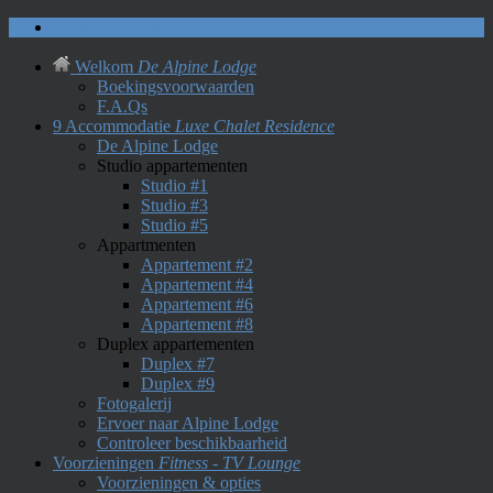
Neem contact met ons op
Welkom
De Alpine Lodge
Boekingsvoorwaarden
F.A.Qs
9 Accommodatie
Luxe Chalet Residence
De Alpine Lodge
Studio appartementen
Studio #1
Studio #3
Studio #5
Appartmenten
Appartement #2
Appartement #4
Appartement #6
Appartement #8
Duplex appartementen
Duplex #7
Duplex #9
Fotogalerij
Ervoer naar Alpine Lodge
Controleer beschikbaarheid
Voorzieningen
Fitness - TV Lounge
Voorzieningen & opties