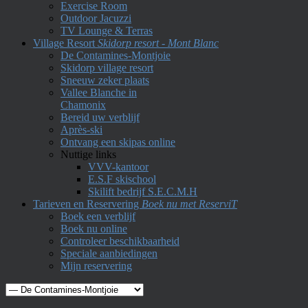
Exercise Room
Outdoor Jacuzzi
TV Lounge & Terras
Village Resort
Skidorp resort - Mont Blanc
De Contamines-Montjoie
Skidorp village resort
Sneeuw zeker plaats
Vallee Blanche in
Chamonix
Bereid uw verblijf
Après-ski
Ontvang een skipas online
Nuttige links
VVV-kantoor
E.S.F skischool
Skilift bedrijf S.E.C.M.H
Tarieven en Reservering
Boek nu met ReserviT
Boek een verblijf
Boek nu online
Controleer beschikbaarheid
Speciale aanbiedingen
Mijn reservering