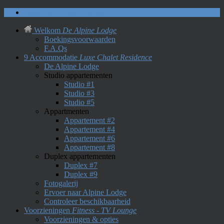
Neem contact met ons op
Welkom
De Alpine Lodge
Boekingsvoorwaarden
F.A.Qs
9 Accommodatie
Luxe Chalet Residence
De Alpine Lodge
Studio appartementen
Studio #1
Studio #3
Studio #5
Appartmenten
Appartement #2
Appartement #4
Appartement #6
Appartement #8
Duplex appartementen
Duplex #7
Duplex #9
Fotogalerij
Ervoer naar Alpine Lodge
Controleer beschikbaarheid
Voorzieningen
Fitness - TV Lounge
Voorzieningen & opties