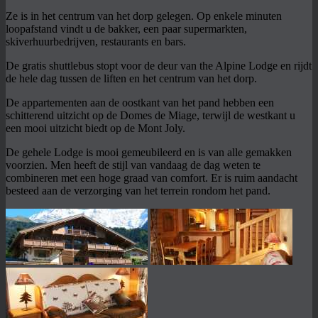
Ze is in het centrum van het dorp gelegen. Op enkele minuten
loopafstand vindt u de bakker, een paar supermarkten,
skiverhuurbedrijven, restaurants en bars.
De gratis shuttlebus stopt voor de deur van the Alpine Lodge en rijdt
de hele dag tussen de liften en het centrum van het dorp.
De appartementen aan de oostkant van het pand hebben een
schitterend uitzicht op de Domes de Miage, terwijl de westkant u
een mooi uitzicht biedt op de Mont Joly.
De gehele Lodge is mooi gemeubileerd en is van alle gemakken
voorzien. Men heeft de stijl van vandaag de dag weten te
combineren met een hoge graad van comfort. Er is ruim aandacht
besteed aan de verzorging van het terrein rondom het pand.