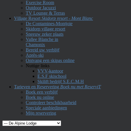
Exercise Room
Outdoor Jacuzzi
TV Lounge & Terras
Village Resort
Skidorp resort - Mont Blanc
De Contamines-Montjoie
Skidorp village resort
Sneeuw zeker plaats
Vallee Blanche in
Chamonix
Bereid uw verblijf
Après-ski
Ontvang een skipas online
Nuttige links
VVV-kantoor
E.S.F skischool
Skilift bedrijf S.E.C.M.H
Tarieven en Reservering
Boek nu met ReserviT
Boek een verblijf
Boek nu online
Controleer beschikbaarheid
Speciale aanbiedingen
Mijn reservering