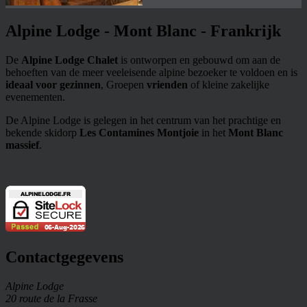
Alpine Lodge - Mont Blanc - Frankrijk
De
Alpine Lodge Chalet
is ontworpen en gebouwd om aan de
behoeften van de meer veeleisende alpine bezoeker te voldoen en is
ideaal voor gezinnen
, Groepen
vrienden
of kleine zakelijke
evenementen.
De Alpine Lodge is gelegen in het centrum van het prachtige en
bekende skidorp
Les Contamines Montjoie
in het
Mont Blanc
massief
.
Contactgegevens
Alpine Lodge
20 route de la Frasse