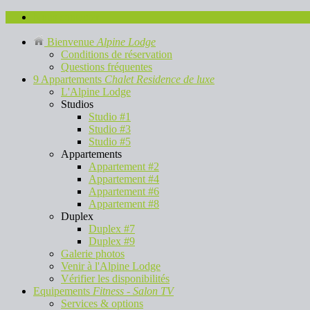
Nous contacter
Bienvenue
Alpine Lodge
Conditions de réservation
Questions fréquentes
9 Appartements
Chalet Residence de luxe
L'Alpine Lodge
Studios
Studio #1
Studio #3
Studio #5
Appartements
Appartement #2
Appartement #4
Appartement #6
Appartement #8
Duplex
Duplex #7
Duplex #9
Galerie photos
Venir à l'Alpine Lodge
Vérifier les disponibilités
Equipements
Fitness - Salon TV
Services & options