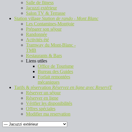
Salle de fitness
Jacuzzi extérieur
Salon TV & Terrasse
Station village
Station de rando - Mont Blanc
Les Contamines-Montjoie
Préparer son séjour
Randonnée
Activités été
Tramway du Mont-Blanc -
TMB
Restaurants & Bars
Liens utiles
Office de Tourisme
Bureau des Guides
Forfait remontées
mécaniques
Tarifs & réservation
Réservez en ligne avec ReserviT
Réserver un séjour
Réserver en ligne
Vérifier les disponibilités
Offres spéciales
Modifier ma reservation