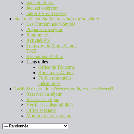
Salle de fitness
Jacuzzi extérieur
Salon TV & Terrasse
Station village
Station de rando - Mont Blanc
Les Contamines-Montjoie
Préparer son séjour
Randonnée
Activités été
Tramway du Mont-Blanc -
TMB
Restaurants & Bars
Liens utiles
Office de Tourisme
Bureau des Guides
Forfait remontées
mécaniques
Tarifs & réservation
Réservez en ligne avec ReserviT
Réserver un séjour
Réserver en ligne
Vérifier les disponibilités
Offres spéciales
Modifier ma reservation