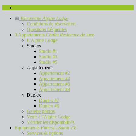
Nous contacter
Bienvenue
Alpine Lodge
Conditions de réservation
Questions fréquentes
9 Appartements
Chalet Residence de luxe
L'Alpine Lodge
Studios
Studio #1
Studio #3
Studio #5
Appartements
Appartement #2
Appartement #4
Appartement #6
Appartement #8
Duplex
Duplex #7
Duplex #9
Galerie photos
Venir à l'Alpine Lodge
Vérifier les disponibilités
Equipements
Fitness - Salon TV
Services & options