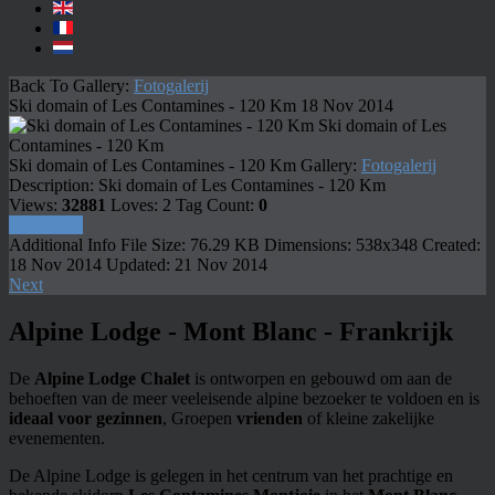
Back To Gallery:
Fotogalerij
Ski domain of Les Contamines - 120 Km
18 Nov 2014
Ski domain of Les
Contamines - 120 Km
Ski domain of Les Contamines - 120 Km
Gallery:
Fotogalerij
Description:
Ski domain of Les Contamines - 120 Km
Views:
32881
Loves:
2
Tag Count:
0
Download
Additional Info
File Size:
76.29 KB
Dimensions:
538x348
Created:
18 Nov 2014
Updated:
21 Nov 2014
Next
Alpine Lodge - Mont Blanc - Frankrijk
De
Alpine Lodge Chalet
is ontworpen en gebouwd om aan de
behoeften van de meer veeleisende alpine bezoeker te voldoen en is
ideaal voor gezinnen
, Groepen
vrienden
of kleine zakelijke
evenementen.
De Alpine Lodge is gelegen in het centrum van het prachtige en