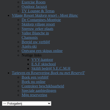
Exercise Room
Outdoor Jacuzzi
TV Lounge & Terras
Village Resort
Skidorp resort - Mont Blanc
De Contamines-Montjoie
Skidorp village resort
Sneeuw zeker plaats
Vallee Blanche in
Chamonix
Bereid uw verblijf
Après-ski
Ontvang een skipas online
Nuttige links
VVV-kantoor
E.S.F skischool
Skilift bedrijf S.E.C.M.H
Tarieven en Reservering
Boek nu met ReserviT
Boek een verblijf
Boek nu online
Controleer beschikbaarheid
Speciale aanbiedingen
Mijn reservering