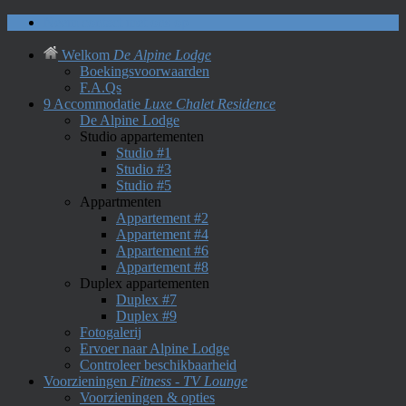
Neem contact met ons op
Welkom
De Alpine Lodge
Boekingsvoorwaarden
F.A.Qs
9 Accommodatie
Luxe Chalet Residence
De Alpine Lodge
Studio appartementen
Studio #1
Studio #3
Studio #5
Appartmenten
Appartement #2
Appartement #4
Appartement #6
Appartement #8
Duplex appartementen
Duplex #7
Duplex #9
Fotogalerij
Ervoer naar Alpine Lodge
Controleer beschikbaarheid
Voorzieningen
Fitness - TV Lounge
Voorzieningen & opties