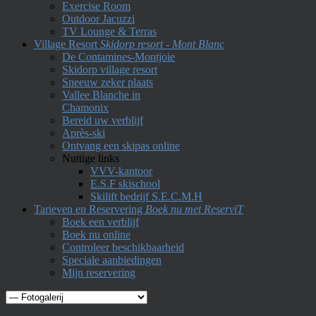
Exercise Room
Outdoor Jacuzzi
TV Lounge & Terras
Village Resort
Skidorp resort - Mont Blanc
De Contamines-Montjoie
Skidorp village resort
Sneeuw zeker plaats
Vallee Blanche in
Chamonix
Bereid uw verblijf
Après-ski
Ontvang een skipas online
Nuttige links
VVV-kantoor
E.S.F skischool
Skilift bedrijf S.E.C.M.H
Tarieven en Reservering
Boek nu met ReserviT
Boek een verblijf
Boek nu online
Controleer beschikbaarheid
Speciale aanbiedingen
Mijn reservering