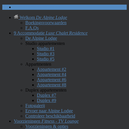
Neem contact met ons op
Welkom
De Alpine Lodge
Boekingsvoorwaarden
F.A.Qs
9 Accommodatie
Luxe Chalet Residence
De Alpine Lodge
Studio appartementen
Studio #1
Studio #3
Studio #5
Appartmenten
Appartement #2
Appartement #4
Appartement #6
Appartement #8
Duplex appartementen
Duplex #7
Duplex #9
Fotogalerij
Ervoer naar Alpine Lodge
Controleer beschikbaarheid
Voorzieningen
Fitness - TV Lounge
Voorzieningen & opties