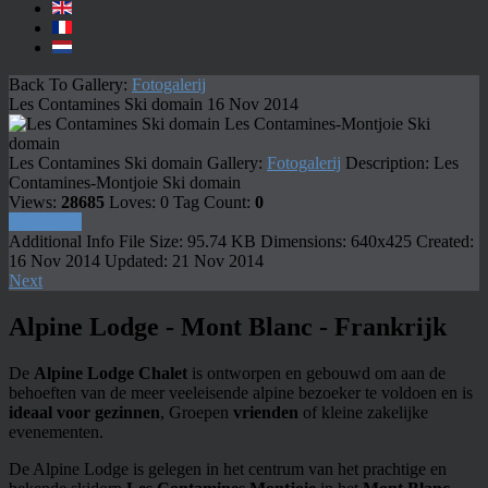
Back To Gallery:
Fotogalerij
Les Contamines Ski domain
16 Nov 2014
Les Contamines-Montjoie Ski
domain
Les Contamines Ski domain
Gallery:
Fotogalerij
Description:
Les
Contamines-Montjoie Ski domain
Views:
28685
Loves:
0
Tag Count:
0
Download
Additional Info
File Size:
95.74 KB
Dimensions:
640x425
Created:
16 Nov 2014
Updated:
21 Nov 2014
Next
Alpine Lodge - Mont Blanc - Frankrijk
De
Alpine Lodge Chalet
is ontworpen en gebouwd om aan de
behoeften van de meer veeleisende alpine bezoeker te voldoen en is
ideaal voor gezinnen
, Groepen
vrienden
of kleine zakelijke
evenementen.
De Alpine Lodge is gelegen in het centrum van het prachtige en