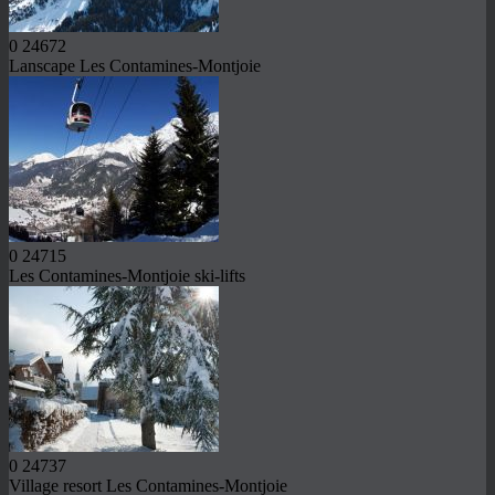
0
24672
Lanscape Les Contamines-Montjoie
0
24715
Les Contamines-Montjoie ski-lifts
0
24737
Village resort Les Contamines-Montjoie