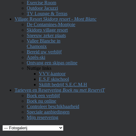
Exercise Room
Outdoor Jacuzzi
TV Lounge & Terras
Village Resort
Skidorp resort - Mont Blanc
De Contamines-Montjoie
Skidorp village resort
Sneeuw zeker plaats
Vallee Blanche in
Chamonix
Bereid uw verblijf
Après-ski
Ontvang een skipas online
Nuttige links
VVV-kantoor
E.S.F skischool
Skilift bedrijf S.E.C.M.H
Tarieven en Reservering
Boek nu met ReserviT
Boek een verblijf
Boek nu online
Controleer beschikbaarheid
Speciale aanbiedingen
Mijn reservering