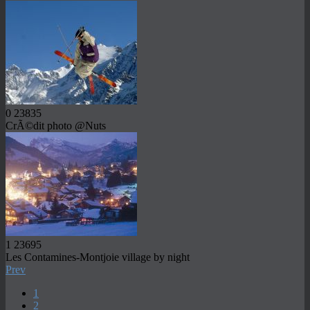
0
23835
CrÃ©dit photo @Nuts
1
23695
Les Contamines-Montjoie village by night
Prev
1
2