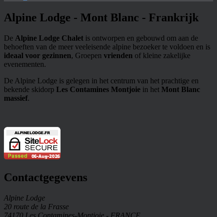
Alpine Lodge - Mont Blanc - Frankrijk
De
Alpine Lodge Chalet
is ontworpen en gebouwd om aan de
behoeften van de meer veeleisende alpine bezoeker te voldoen en is
ideaal voor gezinnen
, Groepen
vrienden
of kleine zakelijke
evenementen.
De Alpine Lodge is gelegen in het centrum van het prachtige en
bekende skidorp
Les Contamines Montjoie
in het
Mont Blanc
massief
.
Contactgegevens
Alpine Lodge
20 route de la Frasse
74170 Les Contamines-Montjoie - FRANCE