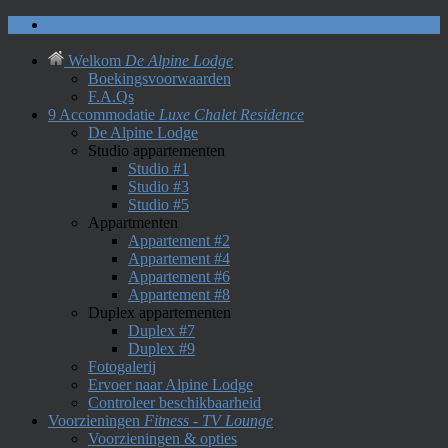
Neem contact met ons op
Welkom
De Alpine Lodge
Boekingsvoorwaarden
F.A.Qs
9 Accommodatie
Luxe Chalet Residence
De Alpine Lodge
Studio appartementen
Studio #1
Studio #3
Studio #5
Appartmenten
Appartement #2
Appartement #4
Appartement #6
Appartement #8
Duplex appartementen
Duplex #7
Duplex #9
Fotogalerij
Ervoer naar Alpine Lodge
Controleer beschikbaarheid
Voorzieningen
Fitness - TV Lounge
Voorzieningen & opties