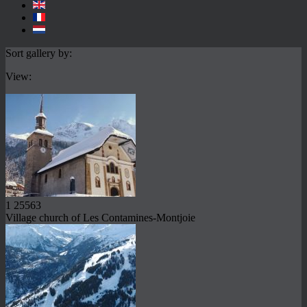
Sort gallery by:
View:
1
25563
Village church of Les Contamines-Montjoie