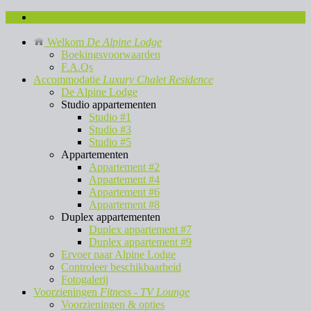
Neem contact met ons op
Welkom
De Alpine Lodge
Boekingsvoorwaarden
F.A.Qs
Accommodatie
Luxury Chalet Residence
De Alpine Lodge
Studio appartementen
Studio #1
Studio #3
Studio #5
Appartementen
Appartement #2
Appartement #4
Appartement #6
Appartement #8
Duplex appartementen
Duplex appartement #7
Duplex appartement #9
Ervoer naar Alpine Lodge
Controleer beschikbaarheid
Fotogalerij
Voorzieningen
Fitness - TV Lounge
Voorzieningen & opties